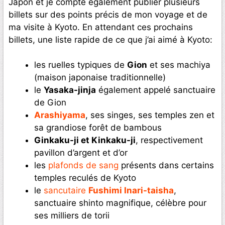
Japon et je compte également publier plusieurs
billets sur des points précis de mon voyage et de
ma visite à Kyoto. En attendant ces prochains
billets, une liste rapide de ce que j’ai aimé à Kyoto:
les ruelles typiques de
Gion
et ses machiya
(maison japonaise traditionnelle)
le
Yasaka-jinja
également appelé sanctuaire
de Gion
Arashiyama
, ses singes, ses temples zen et
sa grandiose forêt de bambous
Ginkaku-ji et Kinkaku-ji
, respectivement
pavillon d’argent et d’or
les
plafonds de sang
présents dans certains
temples reculés de Kyoto
le
sancutaire
Fushimi Inari-taisha
,
sanctuaire shinto magnifique, célèbre pour
ses milliers de torii