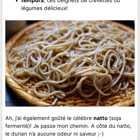
tempura
, ces beignets de crevettes ou
légumes délicieux!
Ah, j’ai également goûté le célèbre
natto
(soja
fermenté)! Je passe mon chemin. A côté du natto,
le durian n’a aucune odeur ni saveur ;-)