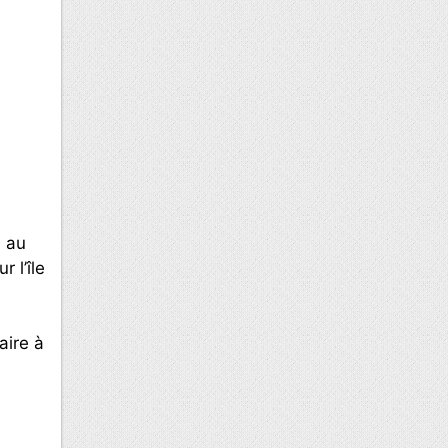
e au
 l’île
aire à