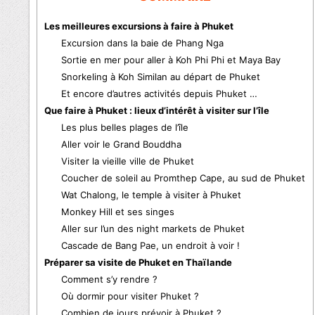
Les meilleures excursions à faire à Phuket
Excursion dans la baie de Phang Nga
Sortie en mer pour aller à Koh Phi Phi et Maya Bay
Snorkeling à Koh Similan au départ de Phuket
Et encore d’autres activités depuis Phuket …
Que faire à Phuket : lieux d’intérêt à visiter sur l’île
Les plus belles plages de l’île
Aller voir le Grand Bouddha
Visiter la vieille ville de Phuket
Coucher de soleil au Promthep Cape, au sud de Phuket
Wat Chalong, le temple à visiter à Phuket
Monkey Hill et ses singes
Aller sur l’un des night markets de Phuket
Cascade de Bang Pae, un endroit à voir !
Préparer sa visite de Phuket en Thaïlande
Comment s’y rendre ?
Où dormir pour visiter Phuket ?
Combien de jours prévoir à Phuket ?