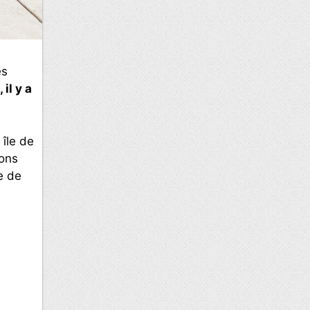
es
il y a
île de
lons
e de