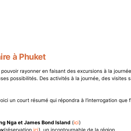
ire à Phuket
 de pouvoir rayonner en faisant des excursions à la journé
es possibilités. Des activités à la journée, des visites sur
oici un court résumé qui répondra à l’interrogation que f
ng Nga et James Bond Island
(
ici
)
ay
(réservation
ici
), un incontournable de la région