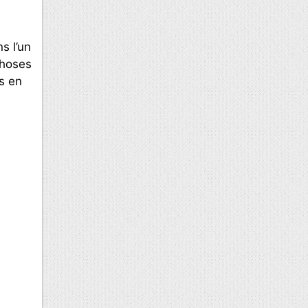
s l’un
choses
es en