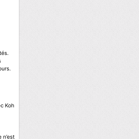
tés.
s
ours.
ec Koh
 n’est