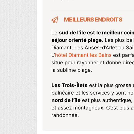
MEILLEURS ENDROITS
Le
sud de l’île est le meilleur co
séjour orienté plage
. Les plus be
Diamant, Les Anses-d’Arlet ou Sa
L’
hôtel Diamant les Bains
est parf
situé pour rayonner et donne dire
la sublime plage.
Les Trois-Îlets
est la plus grosse 
balnéaire et les services y sont n
nord de l’île
est plus authentique,
et assez montagneux. C’est plus a
randonnée.