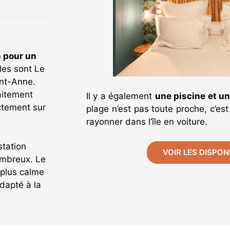
in pour un
lles sont Le
int-Anne.
aitement
Il y a également
une piscine et un
ctement sur
plage n’est pas toute proche, c’es
rayonner dans l’île en voiture.
station
VOIR LES DISPON
ombreux. Le
 plus calme
dapté à la