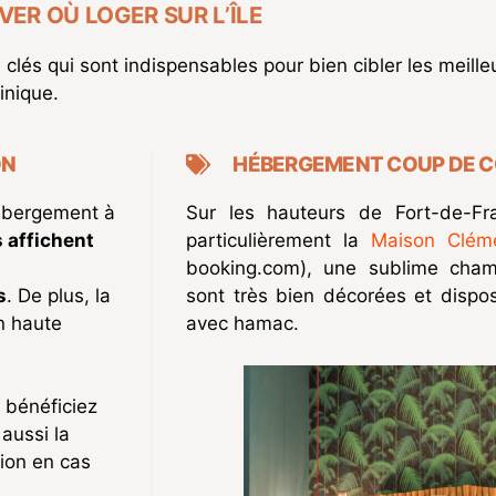
VER OÙ LOGER SUR L’ÎLE
clés qui sont indispensables pour bien cibler les meil
inique.
ON
HÉBERGEMENT COUP DE C
hébergement à
Sur les hauteurs de Fort-de-F
 affichent
particulièrement la
Maison Clém
booking.com), une sublime cha
s
. De plus, la
sont très bien décorées et dispo
n haute
avec hamac.
 bénéficiez
aussi la
tion en cas