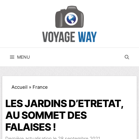
Aller
au
contenu
MENU
Accueil
»
France
LES JARDINS D’ETRETAT,
AU SOMMET DES
FALAISES !
28 septembre 2021