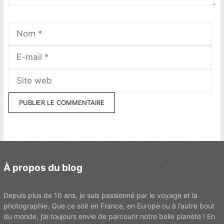
Nom
E-
mai
Sit
we
À propos du blog
Depuis plus de 10 ans, je suis passionné par le voyage et la
photographie. Que ce soit en France, en Europe ou à l’autre bout
du monde, j’ai toujours envie de parcourir notre belle planète ! En