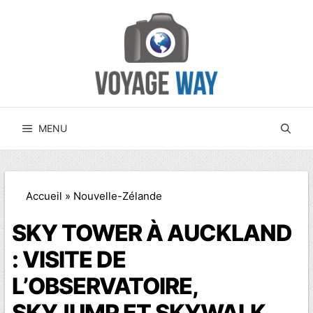
Aller
au
contenu
MENU
Accueil
»
Nouvelle-Zélande
SKY TOWER À AUCKLAND
: VISITE DE
L’OBSERVATOIRE,
SKYJUMP ET SKYWALK