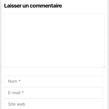
Laisser un commentaire
Commentaire
Nom
E-
mai
Sit
we