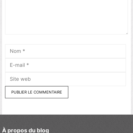
Nom
E-
mai
Sit
we
À propos du blog