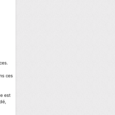
ces.
ns ces
le est
dé,