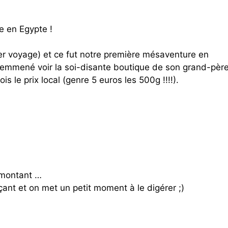
e en Egypte !
ier voyage) et ce fut notre première mésaventure en
 emmené voir la soi-disante boutique de son grand-pèr
s le prix local (genre 5 euros les 500g !!!!).
 montant …
çant et on met un petit moment à le digérer ;)