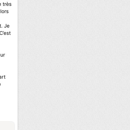
e très
lors
t. Je
C’est
eur
art
e