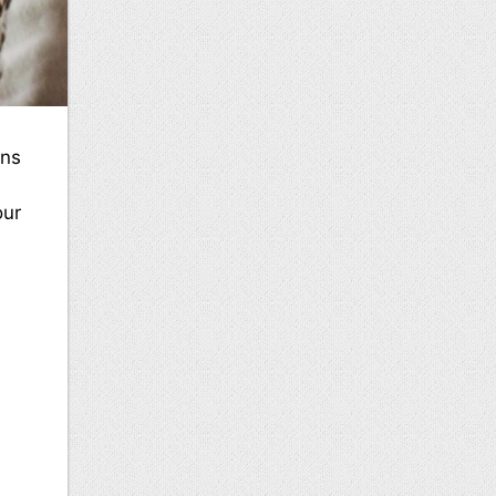
ans
our